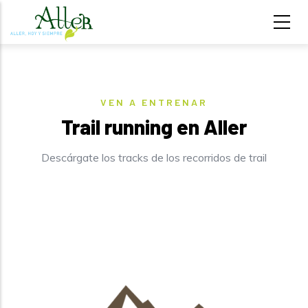
Trail running | Aller Turismo
Pasar al contenido principal
VEN A ENTRENAR
ader iconos
Trail running en Aller
Descárgate los tracks de los recorridos de trail