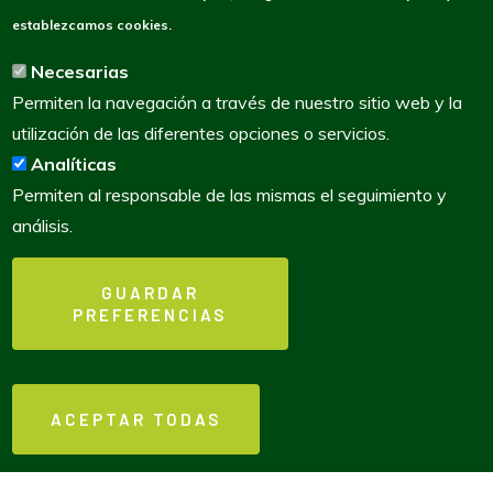
establezcamos cookies.
Necesarias
Permiten la navegación a través de nuestro sitio web y la
utilización de las diferentes opciones o servicios.
Analíticas
Permiten al responsable de las mismas el seguimiento y
análisis.
GUARDAR
PREFERENCIAS
WITHDRAW CONSENT
Política de cookies
•
Aviso Legal
•
Política de Privacidad
ACEPTAR TODAS
y Protección de Datos
Copyright © 2025 - Consejería de Presidencia, Reto